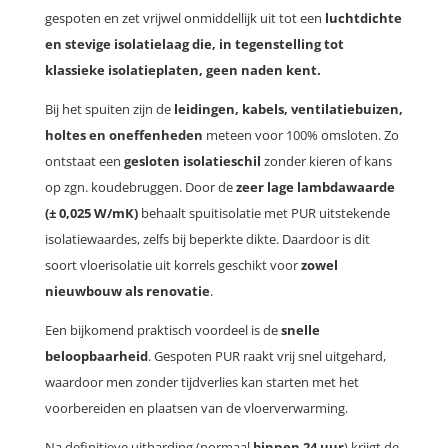
gespoten en zet vrijwel onmiddellijk uit tot een
luchtdichte
en stevige isolatielaag die, in tegenstelling tot
klassieke isolatieplaten, geen naden kent.
Bij het spuiten zijn de
leidingen, kabels, ventilatiebuizen,
holtes en oneffenheden
meteen voor 100% omsloten. Zo
ontstaat een
gesloten isolatieschil
zonder kieren of kans
op zgn. koudebruggen. Door de
zeer lage lambdawaarde
(± 0,025 W/mK)
behaalt spuitisolatie met PUR uitstekende
isolatiewaardes, zelfs bij beperkte dikte. Daardoor is dit
soort vloerisolatie uit korrels geschikt voor
zowel
nieuwbouw als renovatie
.
Een bijkomend praktisch voordeel is de
snelle
beloopbaarheid
. Gespoten PUR raakt vrij snel uitgehard,
waardoor men zonder tijdverlies kan starten met het
voorbereiden en plaatsen van de vloerverwarming.
Na definitieve uitharding (normaal
binnen
24 uur
) krijgt de